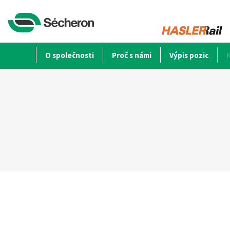
O společnosti
Proč s námi
Výpis pozic
Virtuální prohlídka