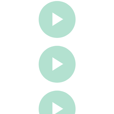
Divize Machining
Pracoviště měnírny