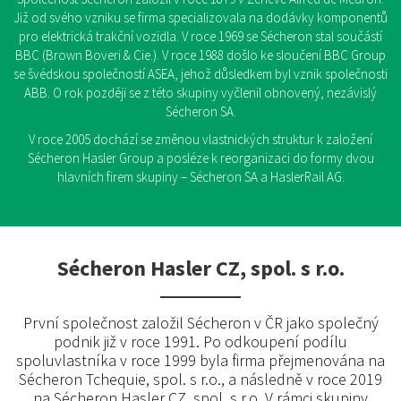
Již od svého vzniku se firma specializovala na dodávky komponentů
pro elektrická trakční vozidla. V roce 1969 se Sécheron stal součástí
BBC (Brown Boveri & Cie.). V roce 1988 došlo ke sloučení BBC Group
se švédskou společností ASEA, jehož důsledkem byl vznik společnosti
ABB. O rok později se z této skupiny vyčlenil obnovený, nezávislý
Sécheron SA.
V roce 2005 dochází se změnou vlastnických struktur k založení
Sécheron Hasler Group a posléze k reorganizaci do formy dvou
hlavních firem skupiny – Sécheron SA a HaslerRail AG.
Sécheron Hasler CZ, spol. s r.o.
První společnost založil Sécheron v ČR jako společný
podnik již v roce 1991. Po odkoupení podílu
spoluvlastníka v roce 1999 byla firma přejmenována na
Sécheron Tchequie, spol. s r.o., a následně v roce 2019
na Sécheron Hasler CZ, spol. s r.o. V rámci skupiny