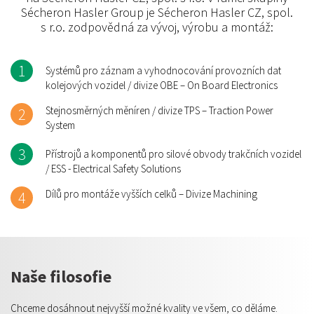
Sécheron Hasler Group je Sécheron Hasler CZ, spol.
s r.o. zodpovědná za vývoj, výrobu a montáž:
1
Systémů pro záznam a vyhodnocování provozních dat
kolejových vozidel / divize OBE – On Board Electronics
Stejnosměrných měníren / divize TPS – Traction Power
2
System
3
Přístrojů a komponentů pro silové obvody trakčních vozidel
/ ESS - Electrical Safety Solutions
Dílů pro montáže vyšších celků – Divize Machining
4
Naše filosofie
Chceme dosáhnout nejvyšší možné kvality ve všem, co děláme.