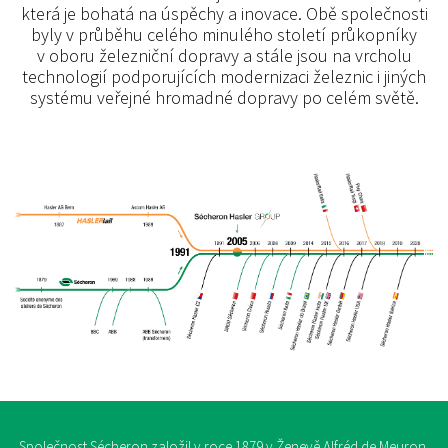
která je bohatá na úspěchy a inovace. Obě společnosti
byly v průběhu celého minulého století průkopníky
v oboru železniční dopravy a stále jsou na vrcholu
technologií podporujících modernizaci železnic i jiných
systému veřejné hromadné dopravy po celém světě.
Společnost Sécheron založil v roce 1879 v Ženevě Alfréd de Meuron.