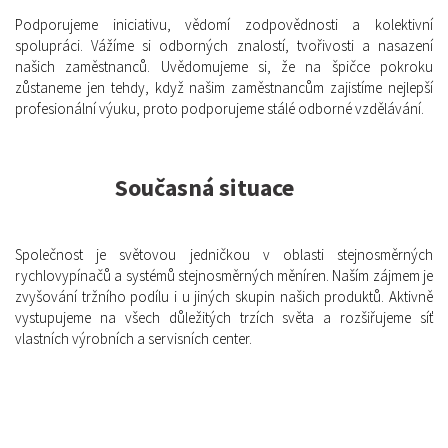
Podporujeme iniciativu, vědomí zodpovědnosti a kolektivní
spolupráci. Vážíme si odborných znalostí, tvořivosti a nasazení
našich zaměstnanců. Uvědomujeme si, že na špičce pokroku
zůstaneme jen tehdy, když našim zaměstnancům zajistíme nejlepší
profesionální výuku, proto podporujeme stálé odborné vzdělávání.
Současná situace
Společnost je světovou jedničkou v oblasti stejnosměrných
rychlovypínačů a systémů stejnosměrných měníren. Naším zájmem je
zvyšování tržního podílu i u jiných skupin našich produktů. Aktivně
vystupujeme na všech důležitých trzích světa a rozšiřujeme síť
vlastních výrobních a servisních center.